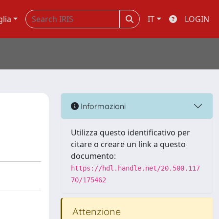
glia
IT
LOGIN
Informazioni
Utilizza questo identificativo per
citare o creare un link a questo
documento:
https://hdl.handle.net/20.500.117
70/175462
Attenzione