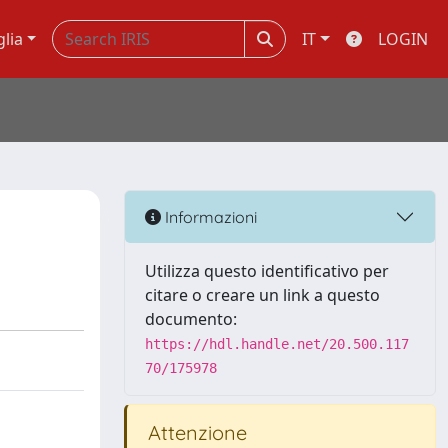
glia
IT
LOGIN
Informazioni
Utilizza questo identificativo per
citare o creare un link a questo
documento:
https://hdl.handle.net/20.500.117
70/175978
Attenzione