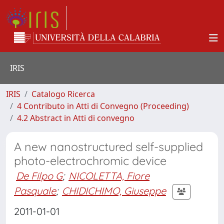
IRIS
IRIS
Catalogo Ricerca
4 Contributo in Atti di Convegno (Proceeding)
4.2 Abstract in Atti di convegno
A new nanostructured self-supplied
photo-electrochromic device
De Filpo G
;
NICOLETTA, Fiore
Pasquale
;
CHIDICHIMO, Giuseppe
2011-01-01