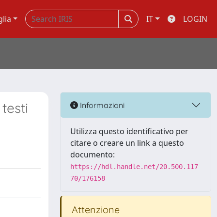
glia
IT
LOGIN
testi
Informazioni
Utilizza questo identificativo per
citare o creare un link a questo
documento:
https://hdl.handle.net/20.500.117
70/176158
Attenzione