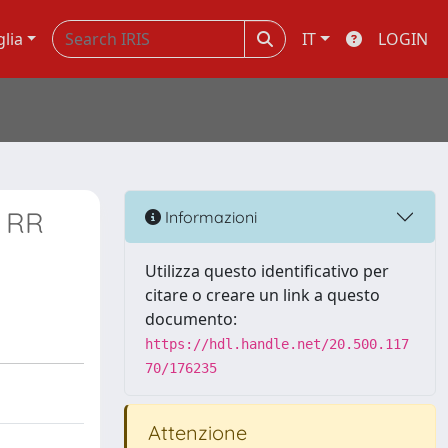
glia
IT
LOGIN
, RR
Informazioni
Utilizza questo identificativo per
citare o creare un link a questo
documento:
https://hdl.handle.net/20.500.117
70/176235
Attenzione