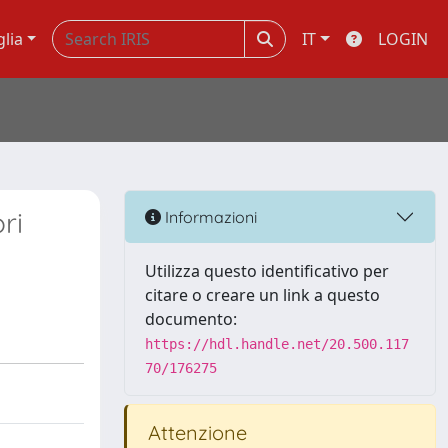
glia
IT
LOGIN
ri
Informazioni
Utilizza questo identificativo per
citare o creare un link a questo
documento:
https://hdl.handle.net/20.500.117
70/176275
Attenzione