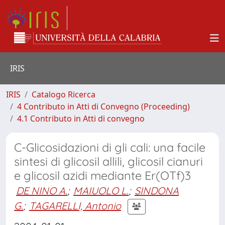
IRIS
IRIS
Catalogo Ricerca
4 Contributo in Atti di Convegno (Proceeding)
4.1 Contributo in Atti di convegno
C-Glicosidazioni di gli cali: una facile
sintesi di glicosil allili, glicosil cianuri
e glicosil azidi mediante Er(OTf)3
DE NINO A.
;
MAIUOLO L.
;
SINDONA
G.
;
TAGARELLI, Antonio