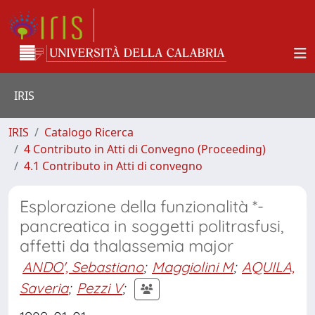
IRIS
IRIS
Catalogo Ricerca
4 Contributo in Atti di Convegno (Proceeding)
4.1 Contributo in Atti di convegno
Esplorazione della funzionalità *-
pancreatica in soggetti politrasfusi,
affetti da thalassemia major
ANDO', Sebastiano
;
Maggiolini M
;
AQUILA,
Saveria
;
Pezzi V
;