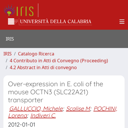
IRIS
IRIS
Catalogo Ricerca
4 Contributo in Atti di Convegno (Proceeding)
4.2 Abstract in Atti di convegno
Over-expression in E. coli of the
mouse OCTN3 (SLC22A21)
transporter
GALLUCCIO, Michele
;
Scalise M
;
POCHINI,
Lorena
;
Indiveri C.
2012-01-01