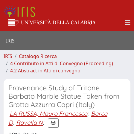
IRIS
IRIS
Catalogo Ricerca
4 Contributo in Atti di Convegno (Proceeding)
4.2 Abstract in Atti di convegno
Provenance Study of Tritone
Barbato Marble Statue Taken from
Grotta Azzurra Capri (Italy)
LA RUSSA, Mauro Francesco
;
Barca
D
;
Rovella N
;