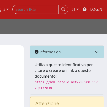
glia
IT
LOGIN
Informazioni
Utilizza questo identificativo per
citare o creare un link a questo
documento:
https://hdl.handle.net/20.500.117
70/177838
Attenzione