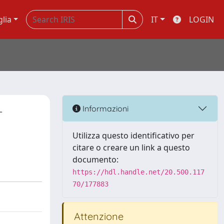
glia
IT
LOGIN
-
Informazioni
Utilizza questo identificativo per
citare o creare un link a questo
documento:
https://hdl.handle.net/20.500.117
70/177883
Attenzione