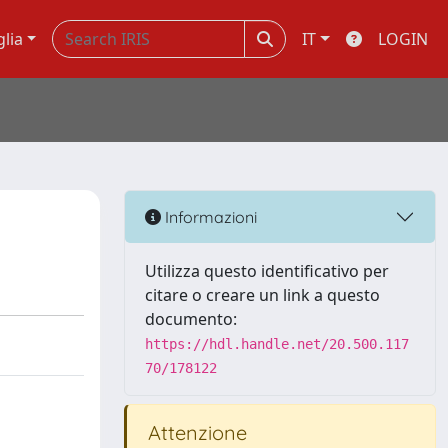
glia
IT
LOGIN
Informazioni
Utilizza questo identificativo per
citare o creare un link a questo
documento:
https://hdl.handle.net/20.500.117
70/178122
Attenzione