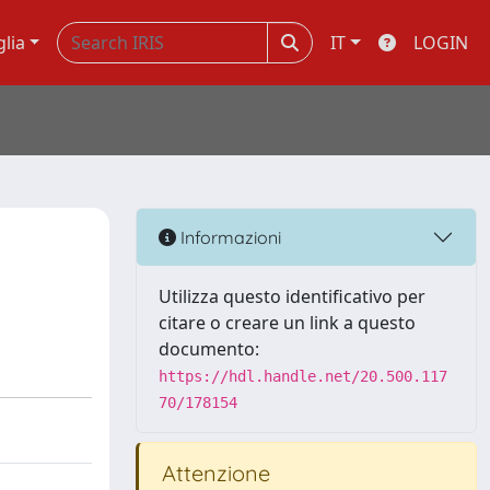
glia
IT
LOGIN
Informazioni
Utilizza questo identificativo per
citare o creare un link a questo
documento:
https://hdl.handle.net/20.500.117
70/178154
Attenzione