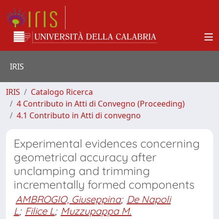
IRIS
IRIS
Catalogo Ricerca
4 Contributo in Atti di Convegno (Proceeding)
4.1 Contributo in Atti di convegno
Experimental evidences concerning
geometrical accuracy after
unclamping and trimming
incrementally formed components
AMBROGIO, Giuseppina
;
De Napoli
L
;
Filice L
;
Muzzupappa M.