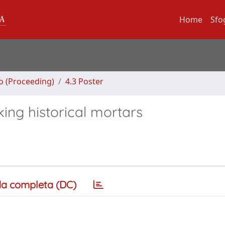
Home
Sfo
no (Proceeding)
4.3 Poster
king historical mortars
a completa (DC)