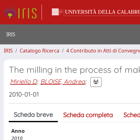
IRIS
IRIS
Catalogo Ricerca
4 Contributo in Atti di Conveg
The milling in the process of ma
Miriello D
;
BLOISE, Andrea
;
2010-01-01
Scheda breve
Scheda completa
Sched
Anno
2010