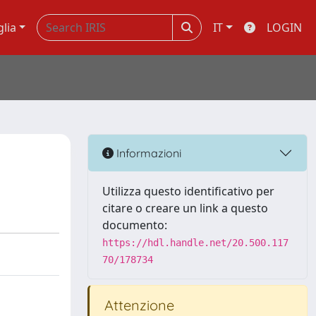
glia
IT
LOGIN
Informazioni
Utilizza questo identificativo per
citare o creare un link a questo
documento:
https://hdl.handle.net/20.500.117
70/178734
Attenzione