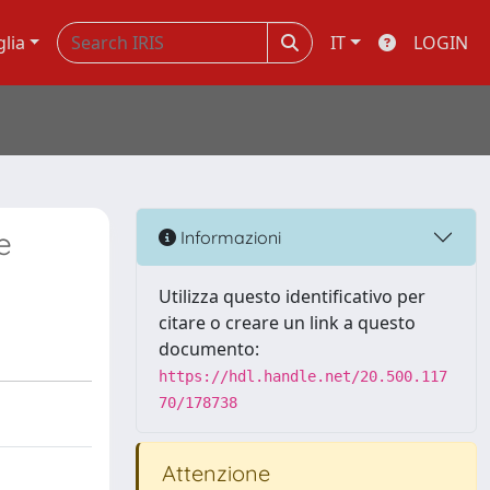
glia
IT
LOGIN
e
Informazioni
Utilizza questo identificativo per
citare o creare un link a questo
documento:
https://hdl.handle.net/20.500.117
70/178738
Attenzione