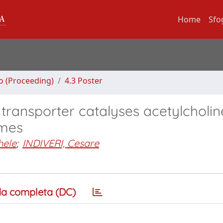
Home
Sfo
no (Proceeding)
4.3 Poster
ansporter catalyses acetylcholin
omes
hele
;
INDIVERI, Cesare
a completa (DC)