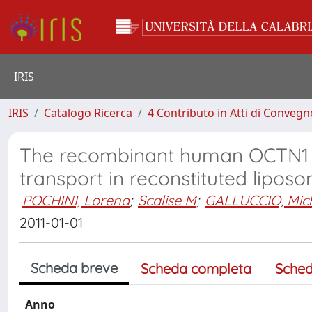
IRIS
IRIS
Catalogo Ricerca
4 Contributo in Atti di Conveg
The recombinant human OCTN1 tr
transport in reconstituted lipos
POCHINI, Lorena
;
Scalise M
;
GALLUCCIO, Mic
2011-01-01
Scheda breve
Scheda completa
Sched
Anno