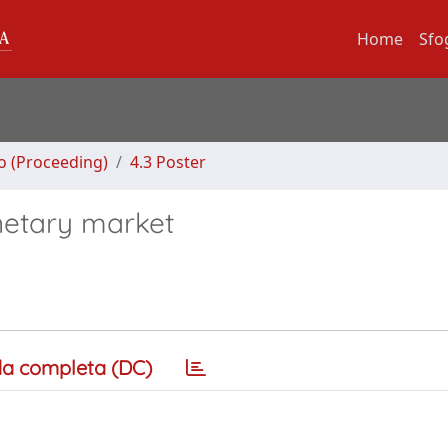
Home
Sfo
no (Proceeding)
4.3 Poster
onetary market
a completa (DC)