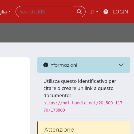
glia
IT
LOGIN
Informazioni
Utilizza questo identificativo per
citare o creare un link a questo
documento:
https://hdl.handle.net/20.500.117
70/178809
Attenzione