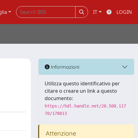
glia
IT
LOGIN
Informazioni
Utilizza questo identificativo per
citare o creare un link a questo
documento:
https://hdl.handle.net/20.500.117
70/178813
Attenzione