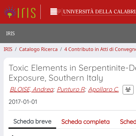
IRIS
IRIS
Catalogo Ricerca
4 Contributo in Atti di Conveg
Toxic Elements in Serpentinite-D
Exposure, Southern Italy
BLOISE, Andrea
;
Punturo R
;
Apollaro C.
2017-01-01
Scheda breve
Scheda completa
Sched