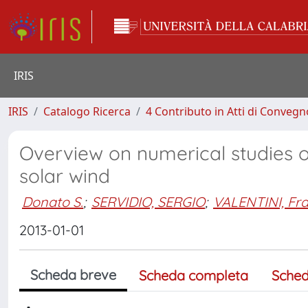
IRIS
IRIS
Catalogo Ricerca
4 Contributo in Atti di Conveg
Overview on numerical studies of
solar wind
Donato S.
;
SERVIDIO, SERGIO
;
VALENTINI, Fr
2013-01-01
Scheda breve
Scheda completa
Sched