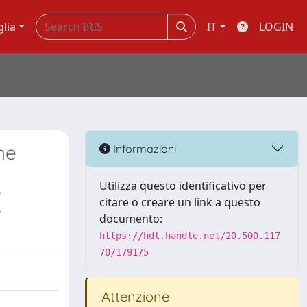
glia
IT
LOGIN
he
Informazioni
Utilizza questo identificativo per
citare o creare un link a questo
documento:
https://hdl.handle.net/20.500.117
70/179175
Attenzione