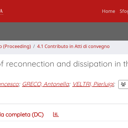
Home
Sfo
no (Proceeding)
4.1 Contributo in Atti di convegno
 reconnection and dissipation in t
ancesco
;
GRECO, Antonella
;
VELTRI, Pierluigi
;
a completa (DC)