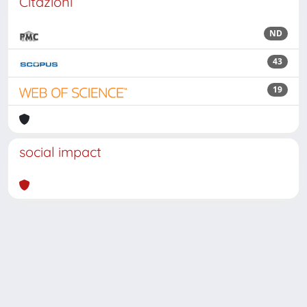
Citazioni
ND
43
19
social impact
Powered by
IRIS
-
about IRIS
-
Utilizzo dei cookie
Copyright © 2026