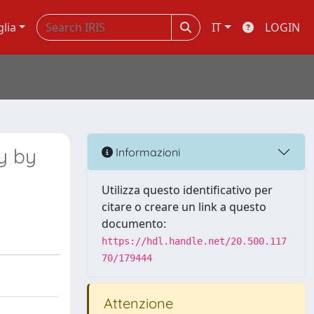
glia
IT
LOGIN
ly by
Informazioni
Utilizza questo identificativo per
citare o creare un link a questo
documento:
https://hdl.handle.net/20.500.117
70/179444
Attenzione