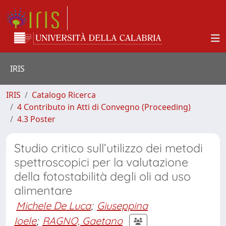
IRIS
IRIS
Catalogo Ricerca
4 Contributo in Atti di Convegno (Proceeding)
4.3 Poster
Studio critico sull’utilizzo dei metodi
spettroscopici per la valutazione
della fotostabilità degli oli ad uso
alimentare
Michele De Luca
;
Giuseppina
Ioele
;
RAGNO, Gaetano