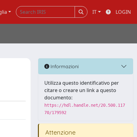
glia
IT
LOGIN
Informazioni
Utilizza questo identificativo per
citare o creare un link a questo
documento:
https://hdl.handle.net/20.500.117
70/179592
Attenzione