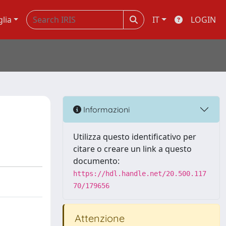
glia
IT
LOGIN
Informazioni
Utilizza questo identificativo per
citare o creare un link a questo
documento:
https://hdl.handle.net/20.500.117
70/179656
Attenzione