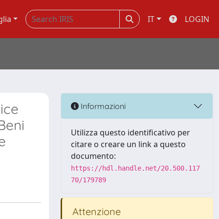
glia
IT
LOGIN
ice
Informazioni
 Beni
Utilizza questo identificativo per
e
citare o creare un link a questo
documento:
https://hdl.handle.net/20.500.117
70/179789
Attenzione