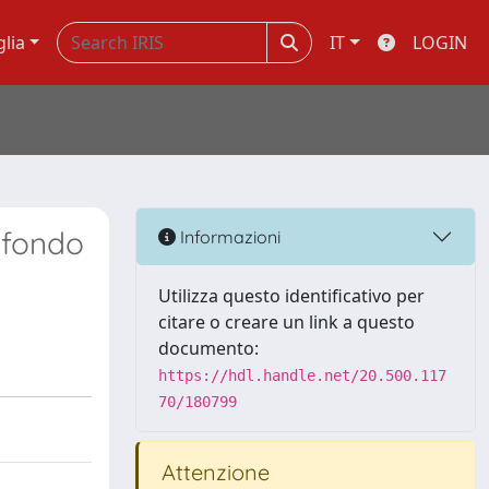
glia
IT
LOGIN
a fondo
Informazioni
Utilizza questo identificativo per
citare o creare un link a questo
documento:
https://hdl.handle.net/20.500.117
70/180799
Attenzione