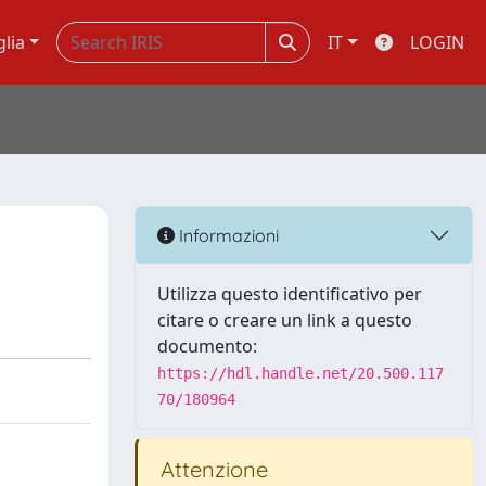
glia
IT
LOGIN
Informazioni
Utilizza questo identificativo per
citare o creare un link a questo
documento:
https://hdl.handle.net/20.500.117
70/180964
Attenzione