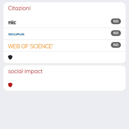
Citazioni
ND
ND
ND
social impact
Powered by
IRIS
-
about IRIS
-