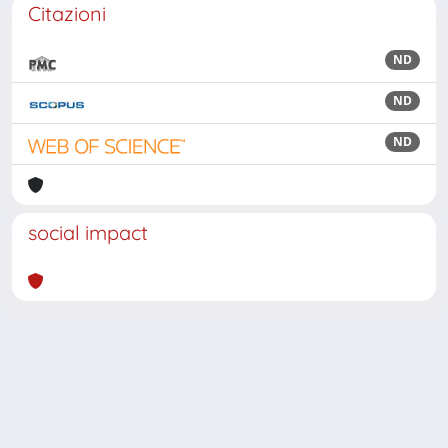
Citazioni
ND
ND
ND
social impact
Powered by
IRIS
-
about IRIS
-