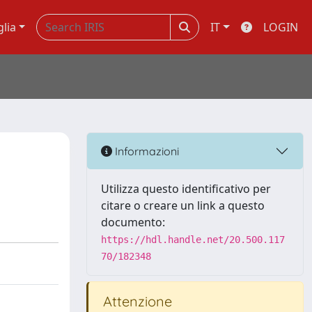
glia
IT
LOGIN
Informazioni
Utilizza questo identificativo per
citare o creare un link a questo
documento:
https://hdl.handle.net/20.500.117
70/182348
Attenzione