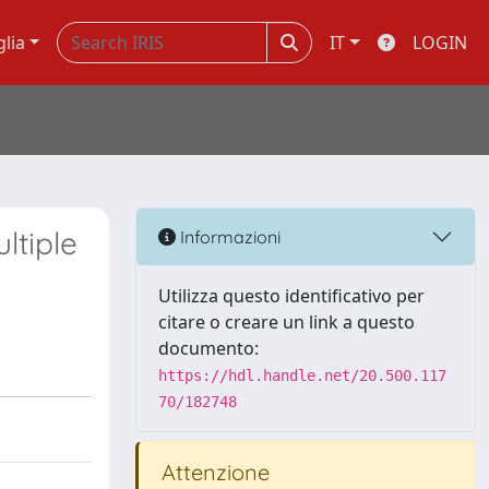
glia
IT
LOGIN
ltiple
Informazioni
Utilizza questo identificativo per
citare o creare un link a questo
documento:
https://hdl.handle.net/20.500.117
70/182748
Attenzione