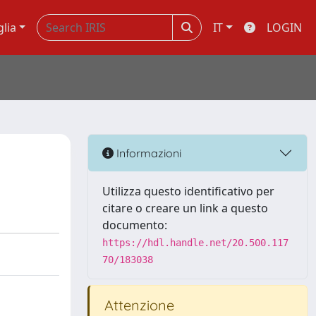
glia
IT
LOGIN
Informazioni
Utilizza questo identificativo per
citare o creare un link a questo
documento:
https://hdl.handle.net/20.500.117
70/183038
Attenzione