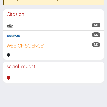
Citazioni
ND
ND
ND
social impact