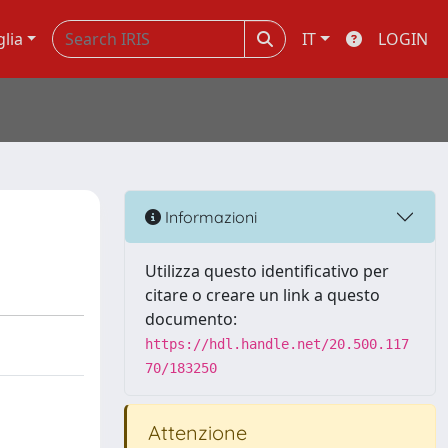
glia
IT
LOGIN
Informazioni
Utilizza questo identificativo per
citare o creare un link a questo
documento:
https://hdl.handle.net/20.500.117
70/183250
Attenzione