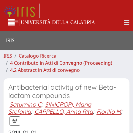
IRIS
IRIS
Catalogo Ricerca
4 Contributo in Atti di Convegno (Proceeding)
4.2 Abstract in Atti di convegno
Antibacterial activity of new Beta-
lactam compounds
Saturnino C
;
SINICROPI, Maria
Stefania
;
CAPPELLO, Anna Rita
;
Fiorillo M
;
2014-01-01