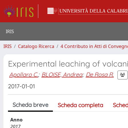
IRIS
IRIS
Catalogo Ricerca
4 Contributo in Atti di Conveg
Experimental leaching of volcan
Apollaro C.
;
BLOISE, Andrea
;
De Rosa R.
2017-01-01
Scheda breve
Scheda completa
Sched
Anno
2017