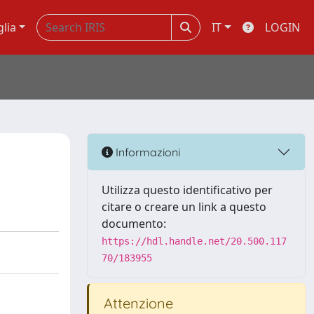
glia
IT
LOGIN
Informazioni
Utilizza questo identificativo per
citare o creare un link a questo
documento:
https://hdl.handle.net/20.500.117
70/183955
Attenzione