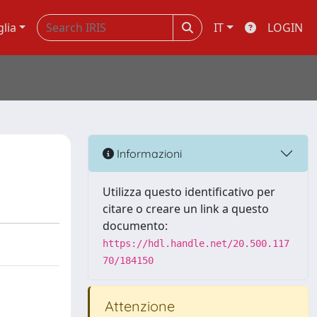
glia
IT
LOGIN
Informazioni
Utilizza questo identificativo per
citare o creare un link a questo
documento:
https://hdl.handle.net/20.500.117
70/184150
Attenzione