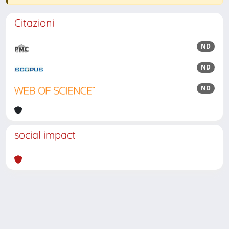
Citazioni
ND
ND
ND
social impact