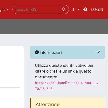
glia
IT
LOGIN
Informazioni
Utilizza questo identificativo per
citare o creare un link a questo
documento:
https://hdl.handle.net/20.500.117
70/184346
Attenzione