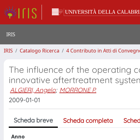
IRIS
IRIS
Catalogo Ricerca
4 Contributo in Atti di Conveg
The influence of the operating 
innovative aftertreatment syste
ALGIERI, Angelo
;
MORRONE P.
2009-01-01
Scheda breve
Scheda completa
Sched
Anno