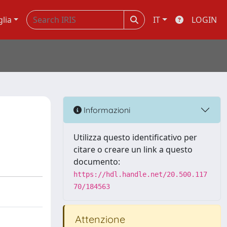
glia
IT
LOGIN
Informazioni
Utilizza questo identificativo per
citare o creare un link a questo
documento:
https://hdl.handle.net/20.500.117
70/184563
Attenzione