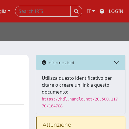
glia
IT
LOGIN
Informazioni
Utilizza questo identificativo per
citare o creare un link a questo
documento:
https://hdl.handle.net/20.500.117
70/184768
Attenzione