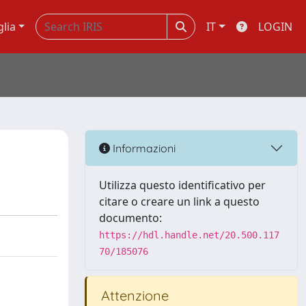
glia
IT
LOGIN
Informazioni
Utilizza questo identificativo per
citare o creare un link a questo
documento:
https://hdl.handle.net/20.500.117
70/185076
Attenzione