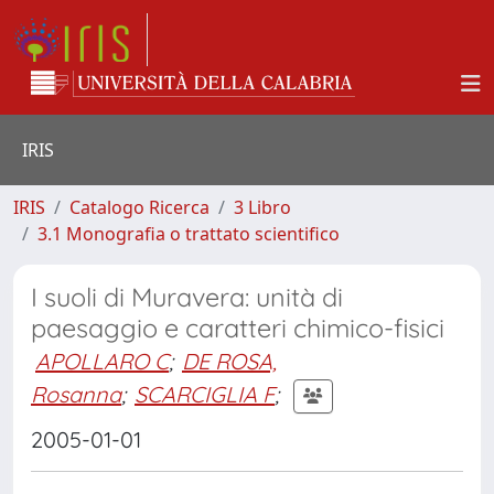
IRIS
IRIS
Catalogo Ricerca
3 Libro
3.1 Monografia o trattato scientifico
I suoli di Muravera: unità di
paesaggio e caratteri chimico-fisici
APOLLARO C
;
DE ROSA,
Rosanna
;
SCARCIGLIA F
;
2005-01-01