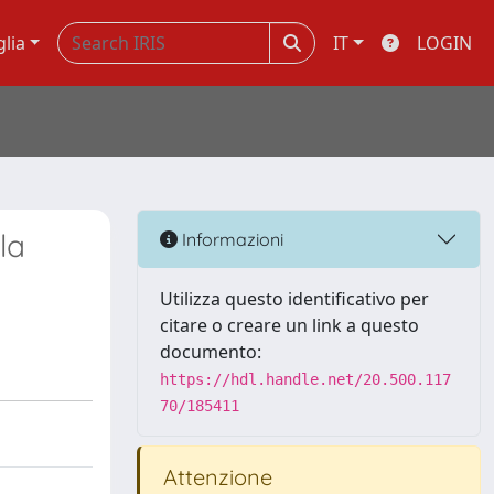
glia
IT
LOGIN
la
Informazioni
Utilizza questo identificativo per
citare o creare un link a questo
documento:
https://hdl.handle.net/20.500.117
70/185411
Attenzione