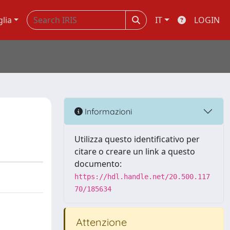
glia
IT
LOGIN
Informazioni
Utilizza questo identificativo per
citare o creare un link a questo
documento:
https://hdl.handle.net/20.500.117
70/185634
Attenzione