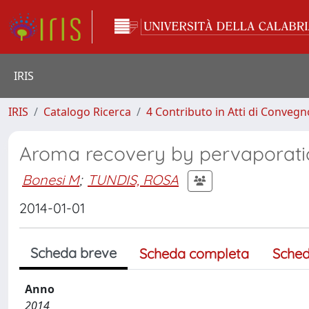
IRIS
IRIS
Catalogo Ricerca
4 Contributo in Atti di Conveg
Aroma recovery by pervaporati
Bonesi M
;
TUNDIS, ROSA
2014-01-01
Scheda breve
Scheda completa
Sched
Anno
2014