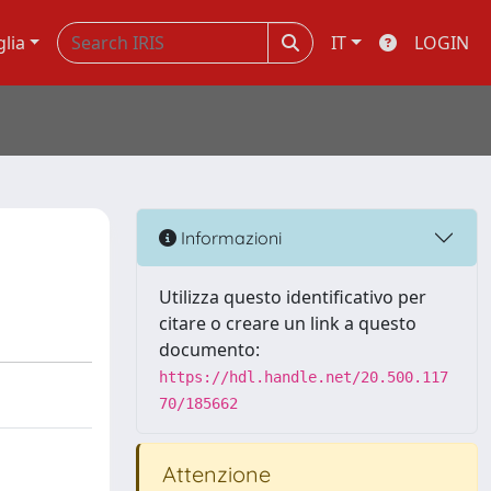
glia
IT
LOGIN
Informazioni
Utilizza questo identificativo per
citare o creare un link a questo
documento:
https://hdl.handle.net/20.500.117
70/185662
Attenzione