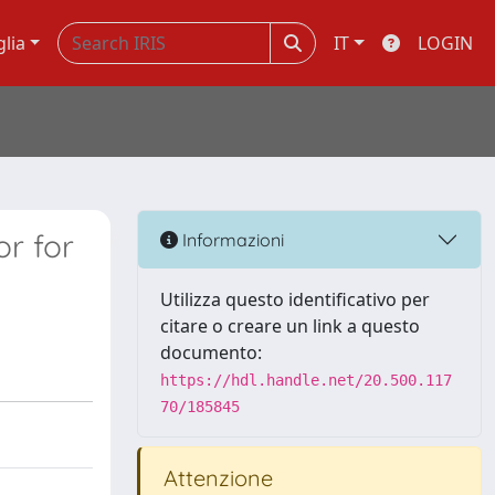
glia
IT
LOGIN
or for
Informazioni
Utilizza questo identificativo per
citare o creare un link a questo
documento:
https://hdl.handle.net/20.500.117
70/185845
Attenzione