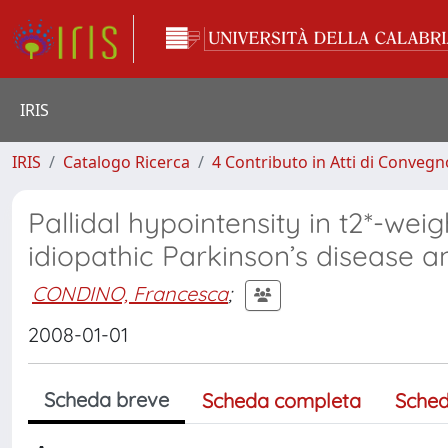
IRIS
IRIS
Catalogo Ricerca
4 Contributo in Atti di Conveg
Pallidal hypointensity in t2*-wei
idiopathic Parkinson’s disease 
CONDINO, Francesca
;
2008-01-01
Scheda breve
Scheda completa
Sched