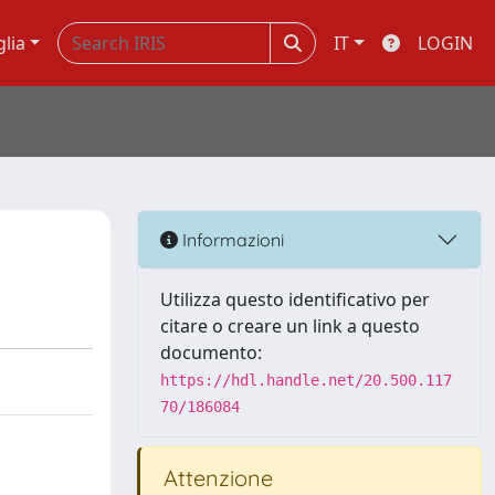
glia
IT
LOGIN
Informazioni
Utilizza questo identificativo per
citare o creare un link a questo
documento:
https://hdl.handle.net/20.500.117
70/186084
Attenzione