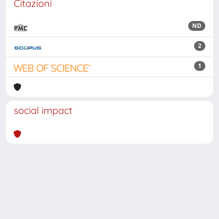
Citazioni
ND
2
1
social impact
Powered by
IRIS
-
about IRIS
-
Utilizzo dei cookie
Copyright © 2026